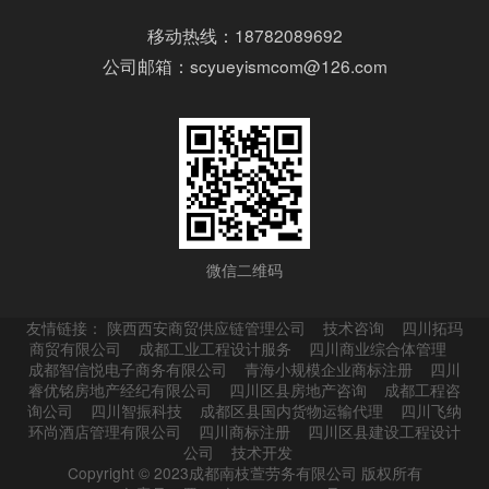
移动热线：18782089692
公司邮箱：scyueyismcom@126.com
微信二维码
友情链接：
陕西西安商贸供应链管理公司
技术咨询
四川拓玛
商贸有限公司
成都工业工程设计服务
四川商业综合体管理
成都智信悦电子商务有限公司
青海小规模企业商标注册
四川
睿优铭房地产经纪有限公司
四川区县房地产咨询
成都工程咨
询公司
四川智振科技
成都区县国内货物运输代理
四川飞纳
环尚酒店管理有限公司
四川商标注册
四川区县建设工程设计
公司
技术开发
Copyright © 2023成都南枝萱劳务有限公司 版权所有